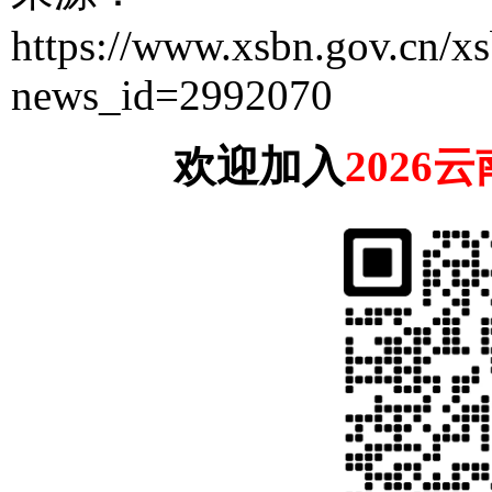
https://www.xsbn.gov.cn/xs
news_id=2992070
欢迎加入
202